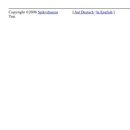
Copyright ©2006
Spikydragon
[
Auf Deutsch
|
In English
]
Tmi.