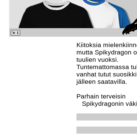
Kiitoksia mielenkii
mutta Spikydragon on
tuulien vuoksi.
Tuntemattomassa tu
vanhat tutut suosikk
jälleen saatavilla.
Parhain terveisin
Spikydragonin väk